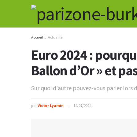
Accueil
Actualité
Euro 2024 : pourquo
Ballon d’Or » et pa
Sur quoi d'autre pouvez-vous parier lors
par
Victor Lyamin
14/07/2024