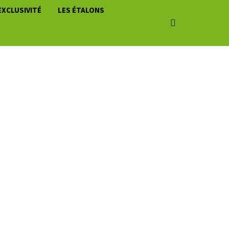
EXCLUSIVITÉ
LES ÉTALONS