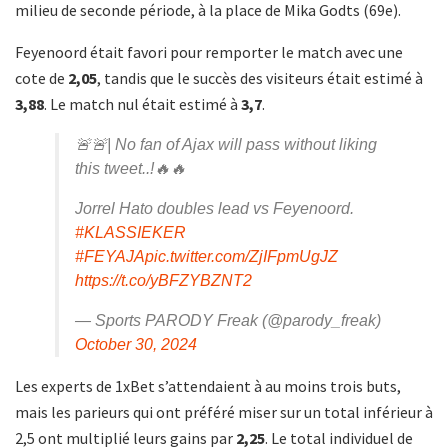
milieu de seconde période, à la place de Mika Godts (69e).
Feyenoord était favori pour remporter le match avec une
cote de
2,05
, tandis que le succès des visiteurs était estimé à
3,88
. Le match nul était estimé à
3,7
.
🚨🚨| No fan of Ajax will pass without liking
this tweet..!🔥🔥
Jorrel Hato doubles lead vs Feyenoord.
#KLASSIEKER
#FEYAJA
pic.twitter.com/ZjIFpmUgJZ
https://t.co/yBFZYBZNT2
— Sports PARODY Freak (@parody_freak)
October 30, 2024
Les experts de 1xBet s’attendaient à au moins trois buts,
mais les parieurs qui ont préféré miser sur un total inférieur à
2,5 ont multiplié leurs gains par
2,25
. Le total individuel de