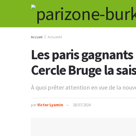
Accueil
Actualité
Les paris gagnants
Cercle Bruge la sai
À quoi prêter attention en vue de la nou
par
Victor Lyamin
28/07/2024