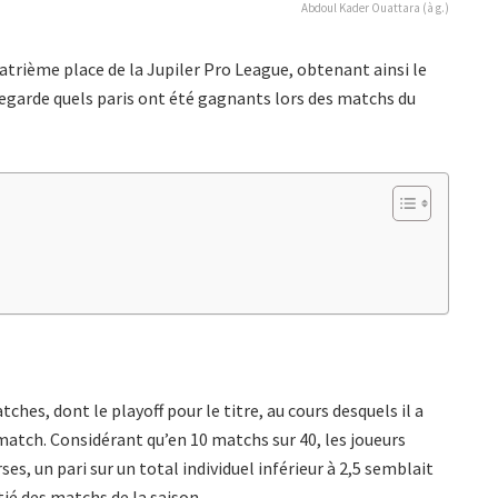
Abdoul Kader Ouattara (à g.)
uatrième place de la Jupiler Pro League, obtenant ainsi le
 regarde quels paris ont été gagnants lors des matchs du
ches, dont le playoff pour le titre, au cours desquels il a
atch. Considérant qu’en 10 matchs sur 40, les joueurs
ses, un pari sur un total individuel inférieur à 2,5 semblait
itié des matchs de la saison.