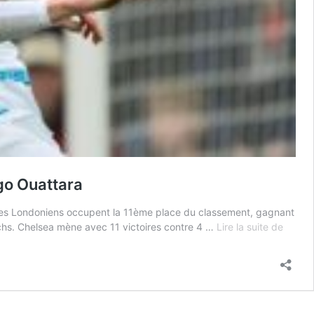
go Ouattara
 les Londoniens occupent la 11ème place du classement, gagnant
Pronos
chs. Chelsea mène avec 11 victoires contre 4 …
Lire la suite de
Bourn
–
Chelse
:
les