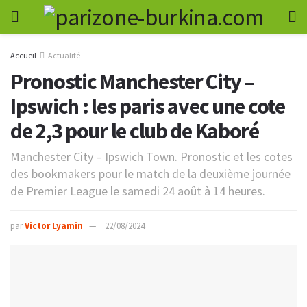
Accueil
Actualité
Pronostic Manchester City –
Ipswich : les paris avec une cote
de 2,3 pour le club de Kaboré
Manchester City – Ipswich Town. Pronostic et les cotes
des bookmakers pour le match de la deuxième journée
de Premier League le samedi 24 août à 14 heures.
par
Victor Lyamin
22/08/2024