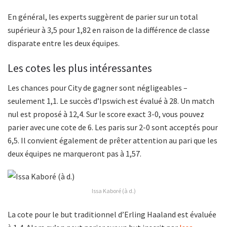
En général, les experts suggèrent de parier sur un total
supérieur à 3,5 pour 1,82 en raison de la différence de classe
disparate entre les deux équipes.
Les cotes les plus intéressantes
Les chances pour City de gagner sont négligeables –
seulement 1,1. Le succès d’Ipswich est évalué à 28. Un match
nul est proposé à 12,4. Sur le score exact 3-0, vous pouvez
parier avec une cote de 6. Les paris sur 2-0 sont acceptés pour
6,5. Il convient également de prêter attention au pari que les
deux équipes ne marqueront pas à 1,57.
Issa Kaboré (à d.)
La cote pour le but traditionnel d’Erling Haaland est évaluée