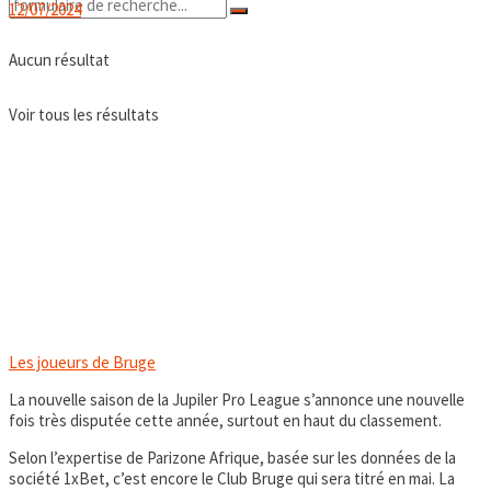
12/07/2024
Aucun résultat
Voir tous les résultats
Les joueurs de Bruge
La nouvelle saison de la Jupiler Pro League s’annonce une nouvelle
fois très disputée cette année, surtout en haut du classement.
Selon l’expertise de Parizone Afrique, basée sur les données de la
société 1xBet, c’est encore le Club Bruge qui sera titré en mai. La