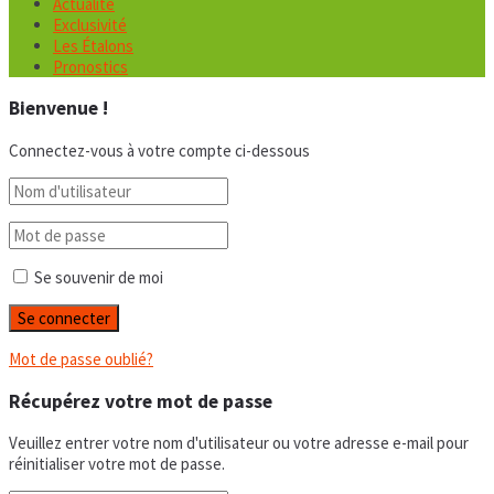
Actualité
Exclusivité
Les Étalons
Pronostics
Bienvenue !
Connectez-vous à votre compte ci-dessous
Se souvenir de moi
Mot de passe oublié?
Récupérez votre mot de passe
Veuillez entrer votre nom d'utilisateur ou votre adresse e-mail pour
réinitialiser votre mot de passe.