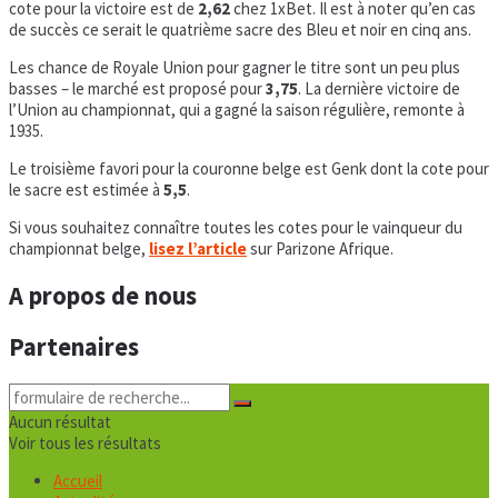
cote pour la victoire est de
2,62
chez 1xBet. Il est à noter qu’en cas
de succès ce serait le quatrième sacre des Bleu et noir en cinq ans.
Les chance de Royale Union pour gagner le titre sont un peu plus
basses – le marché est proposé pour
3,75
. La dernière victoire de
l’Union au championnat, qui a gagné la saison régulière, remonte à
1935.
Le troisième favori pour la couronne belge est Genk dont la cote pour
le sacre est estimée à
5,5
.
Si vous souhaitez connaître toutes les cotes pour le vainqueur du
championnat belge,
lisez l’article
sur Parizone Afrique.
A propos de nous
Partenaires
Aucun résultat
Voir tous les résultats
Accueil