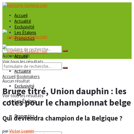
Accueil
Actualité
Exclusivité
Les Étalons
Pronostics
Aucun résultat
Accueil
Voir tous les résultats
Actualité
Accueil
Bookmakers
Aucun résultat
Exclusivité
Bruge titré, Union dauphin : les
Voir tous les résultats
cotes pour le championnat belge
Les Étalons
Pronostics
Qui deviendra champion de la Belgique ?
par
Victor Lyamin