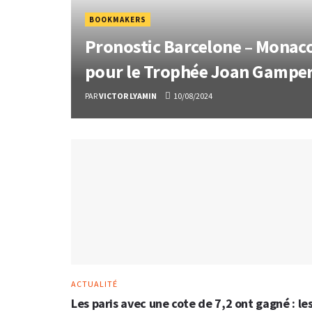
BOOKMAKERS
Pronostic Barcelone – Monaco 
pour le Trophée Joan Gampe
PAR
VICTOR LYAMIN
10/08/2024
ACTUALITÉ
Les paris avec une cote de 7,2 ont gagné : le