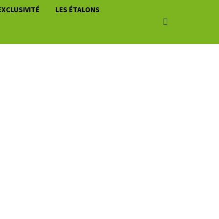
EXCLUSIVITÉ
LES ÉTALONS