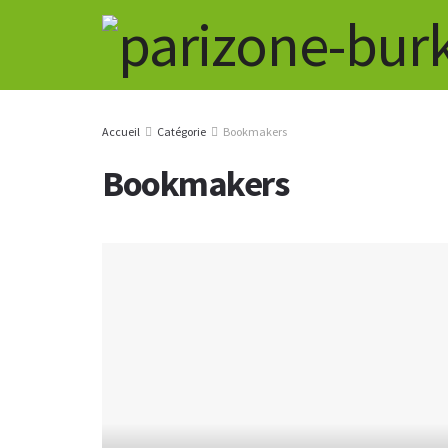
Accueil
Catégorie
Bookmakers
Bookmakers