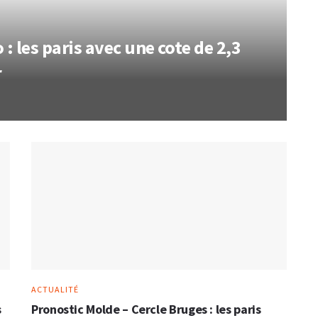
: les paris avec une cote de 2,3
r
ACTUALITÉ
s
Pronostic Molde – Cercle Bruges : les paris