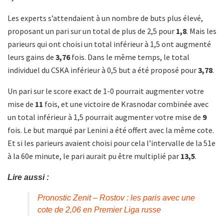
Les experts s’attendaient à un nombre de buts plus élevé,
proposant un pari sur un total de plus de 2,5 pour
1,8
. Mais les
parieurs qui ont choisi un total inférieur à 1,5 ont augmenté
leurs gains de
3,76
fois. Dans le même temps, le total
individuel du CSKA inférieur à 0,5 but a été proposé pour
3,78
.
Un pari sur le score exact de 1-0 pourrait augmenter votre
mise de
11
fois, et une victoire de Krasnodar combinée avec
un total inférieur à 1,5 pourrait augmenter votre mise de
9
fois. Le but marqué par Lenini a été offert avec la même cote.
Et si les parieurs avaient choisi pour cela l’intervalle de la 51e
à la 60e minute, le pari aurait pu être multiplié par
13,5
.
Lire aussi :
Pronostic Zenit – Rostov : les paris avec une
cote de 2,06 en Premier Liga russe