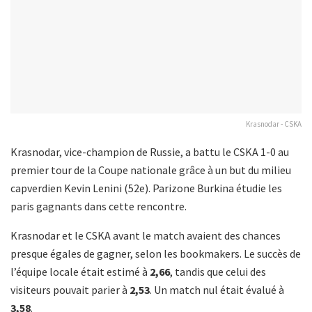
Krasnodar - CSKA
Krasnodar, vice-champion de Russie, a battu le CSKA 1-0 au
premier tour de la Coupe nationale grâce à un but du milieu
capverdien Kevin Lenini (52e). Parizone Burkina étudie les
paris gagnants dans cette rencontre.
Krasnodar et le CSKA avant le match avaient des chances
presque égales de gagner, selon les bookmakers. Le succès de
l’équipe locale était estimé à
2,66
, tandis que celui des
visiteurs pouvait parier à
2,53
. Un match nul était évalué à
3,58
.