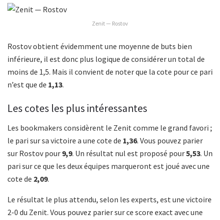
Zenit — Rostov
Rostov obtient évidemment une moyenne de buts bien
inférieure, il est donc plus logique de considérer un total de
moins de 1,5. Mais il convient de noter que la cote pour ce pari
n’est que de
1,13
.
Les cotes les plus intéressantes
Les bookmakers considèrent le Zenit comme le grand favori ;
le pari sur sa victoire a une cote de
1,36
. Vous pouvez parier
sur Rostov pour
9,9
. Un résultat nul est proposé pour
5,53
. Un
pari sur ce que les deux équipes marqueront est joué avec une
cote de
2,09
.
Le résultat le plus attendu, selon les experts, est une victoire
2-0 du Zenit. Vous pouvez parier sur ce score exact avec une