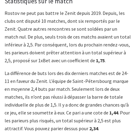
Statistiques sur le match
Rostov ne peut pas battre le Zenit depuis 2019. Depuis, les
clubs ont disputé 10 matches, dont six remportés par le
Zenit. Quatre autres rencontres se sont soldées par un
match nul. De plus, seuls trois de ces matchs avaient un total
inférieur à 2,5. Par conséquent, lors du prochain rendez-vous,
les parieurs doivent prêter attention à un total supérieur à
2,5, proposé sur 1xBet avec un coefficient de
1,75
.
La différence de buts lors des dix derniers matches est de 24-
11 en faveur du Zenit. L’équipe de Saint-Pétersbourg marque
en moyenne 2,4 buts par match. Seulement lors de deux
matches, ils n’ont pas réussi à dépasser la barre de totale
individuelle de plus de 1,5. Il y a donc de grandes chances qu’à
ce jeu, elle se soumette à eux. Ce pari a une cote de
1,44
. Pour
les parieurs plus risqués, un total supérieur à 2,5 est plus
attractif. Vous pouvez parier dessus pour
2,34
.