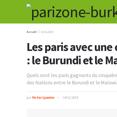
Accueil
Actualité
Les paris avec une 
: le Burundi et le M
Quels sont les paris gagnants du cinquièm
des Nations entre le Burundi et le Malawi
par
Victor Lyamin
14/11/2024