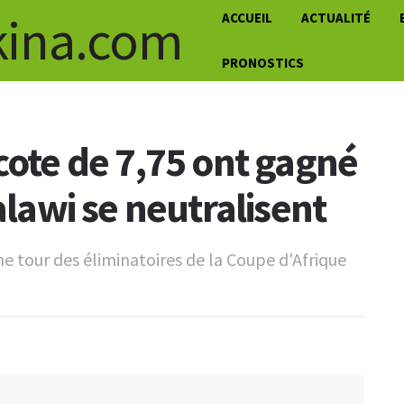
ACCUEIL
ACTUALITÉ
PRONOSTICS
cote de 7,75 ont gagné
alawi se neutralisent
e tour des éliminatoires de la Coupe d'Afrique
.