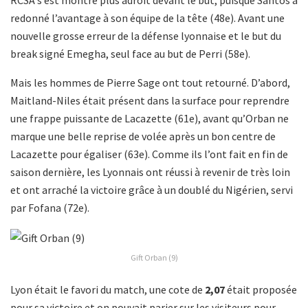
RCSA s’est montré plus adroit devant le but, puisque Santos a
redonné l’avantage à son équipe de la tête (48e). Avant une
nouvelle grosse erreur de la défense lyonnaise et le but du
break signé Emegha, seul face au but de Perri (58e).
Mais les hommes de Pierre Sage ont tout retourné. D’abord,
Maitland-Niles était présent dans la surface pour reprendre
une frappe puissante de Lacazette (61e), avant qu’Orban ne
marque une belle reprise de volée après un bon centre de
Lacazette pour égaliser (63e). Comme ils l’ont fait en fin de
saison dernière, les Lyonnais ont réussi à revenir de très loin
et ont arraché la victoire grâce à un doublé du Nigérien, servi
par Fofana (72e).
Gift Orban (9)
Lyon était le favori du match, une cote de
2,07
était proposée
pour sa victoire et on pouvait parier sur les visiteurs pour