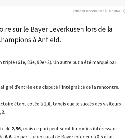
Edmond Tapsoba face à Luis Diaz (7)
ire sur le Bayer Leverkusen lors de la
champions à Anfield.
n triplé (61e, 83e, 90e+2). Un autre but a été marqué par
 aligné d’entrée et a disputé l’intégralité de la rencontre.
victoire étant cotée à
1,8,
tandis que le succès des visiteurs
,2.
ote de
2,56,
mais ce pari peut sembler moins intéressant
 de
6,6.
Un pari sur un total de Bayer inférieur à 0,5 était