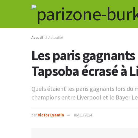
Accueil
Actualité
Les paris gagnants 
Tapsoba écrasé à L
Quels étaient les paris gagnants lors du 
champions entre Liverpool et le Bayer L
par
Victor Lyamin
06/11/2024