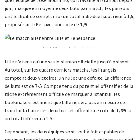
juin, marque en moyenne deux buts par match, les parieurs
ont le droit de compter sur un total individuel supérieur à 1,5,
proposé sur 1xBet avec une cote de
1,9
.
Le match aller entre Lille et Fenerbahce
Lille n’a tenu qu’une seule réunion officielle jusqu’à présent.
Au total, sur les quatre derniers matchs, les Français
comptent deux victoires, un nul et une défaite. La différence
de buts est de 7-5. Compte tenu du potentiel offensif et de la
tâche extrêmement difficile de marquer à Istanbul, les
bookmakers estiment que Lille ne sera pas en mesure de
franchir la barre des deux buts et offrent une cote de
1,39
sur
un total inférieur à 1,5.
Cependant, les deux équipes sont tout à fait capables de
marquer lors de la prochaine rencontre – la cote pour ce pari