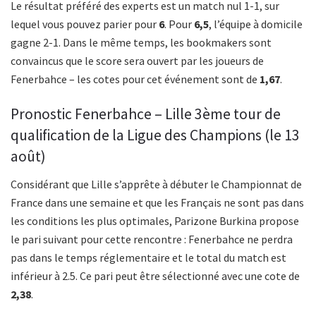
Le résultat préféré des experts est un match nul 1-1, sur
lequel vous pouvez parier pour
6
. Pour
6,5
, l’équipe à domicile
gagne 2-1. Dans le même temps, les bookmakers sont
convaincus que le score sera ouvert par les joueurs de
Fenerbahce – les cotes pour cet événement sont de
1,67
.
Pronostic Fenerbahce – Lille 3ème tour de
qualification de la Ligue des Champions (le 13
août)
Considérant que Lille s’apprête à débuter le Championnat de
France dans une semaine et que les Français ne sont pas dans
les conditions les plus optimales, Parizone Burkina propose
le pari suivant pour cette rencontre : Fenerbahce ne perdra
pas dans le temps réglementaire et le total du match est
inférieur à 2.5. Ce pari peut être sélectionné avec une cote de
2,38
.