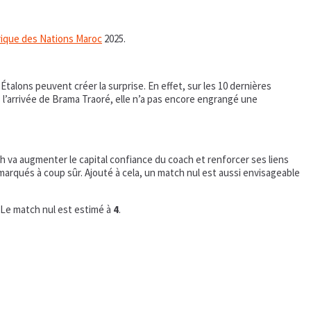
rique des Nations Maroc
2025.
 Étalons peuvent créer la surprise. En effet, sur les 10 dernières
s l’arrivée de Brama Traoré, elle n’a pas encore engrangé une
h va augmenter le capital confiance du coach et renforcer ses liens
marqués à coup sûr. Ajouté à cela, un match nul est aussi envisageable
 Le match nul est estimé à
4
.