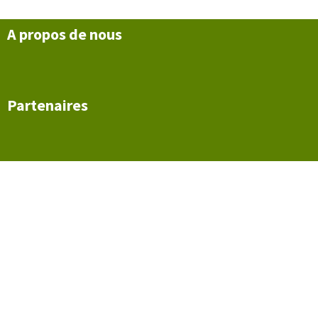
A propos de nous
Partenaires